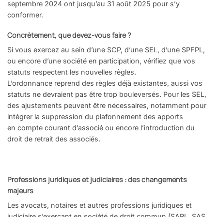
septembre 2024
ont jusqu’au 31 août 2025 pour s’y
conformer.
Concrètement, que devez-vous
faire
?
Si vous exercez au sein d’une SCP,
d’une SEL, d’une SPFPL,
ou encore
d’une société en participation, vé
rifiez que vos
statuts respectent les
nouvelles règles.
L’ordonnance reprend des règles
déjà existantes, aussi vos
statuts ne
devraient pas être trop boulever
sés. Pour les SEL,
des ajustements
peuvent être nécessaires, notam
ment pour
intégrer la suppression
du plafonnement des apports
en
compte courant d’associé ou encore
l’introduction du
droit de retrait des
associés.
Professions juridiques et judi
ciaires
: des changements
majeurs
Les avocats, notaires et autres
professions juridiques et
judiciaire s’
exerçant en société de droit com
mun (SARL, SAS,