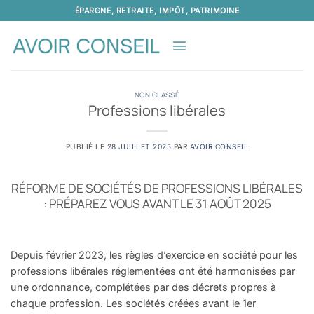
Passer
ÉPARGNE, RETRAITE, IMPÔT, PATRIMOINE
au
contenu
NON CLASSÉ
Professions libérales
PUBLIÉ LE
28 JUILLET 2025
PAR
AVOIR CONSEIL
RÉFORME DE SOCIÉTÉS DE PROFESSIONS LIBÉRALES
: PRÉPAREZ VOUS AVANT LE 31 AOÛT 2025
Depuis février 2023, les règles d’exer
cice en société pour les
professions
libérales réglementées ont été
harmonisées par
une ordonnance,
complétées par des décrets propres
à
chaque profession. Les sociétés
créées avant le 1
er