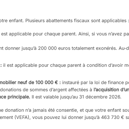
otre enfant. Plusieurs
abattements fiscaux sont appli
cables
l est applicable pour
chaque parent. Ainsi, si vous
n’avez pa
nt donner jusqu’à
200 000 euros totalement exoné
rés. Au-d
:
il est applicable pour
chaque parent à condition d’avoir
m
mobilier
neuf de
100
000 €
:
instauré par la loi de
finance p
 donations
de sommes d’argent affectées à
l’acquisition d’u
ence
principale
.
Il est valable jusqu’au
31 décembre 2026.
e donation n’a jamais
été consentie, et que votre enfant
so
èvement (VEFA),
vous pouvez lui donner jusqu’à
463
730 € s