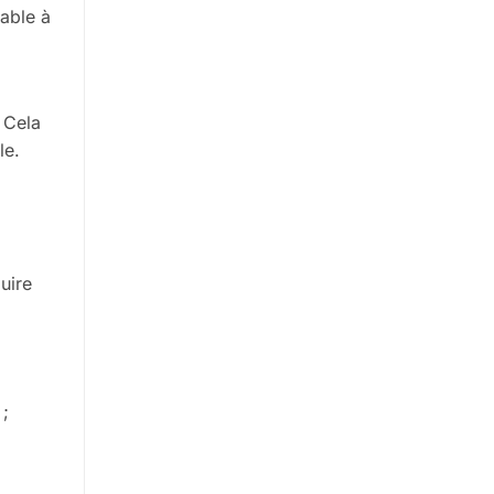
able à
. Cela
le.
uire
;