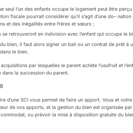
que seul l’un des enfants oc
cupe le logement peut être perçu
ation fiscale pourrait
considérer qu’il s’agit d’une do
–
nation
ns et des inégali
tés entre frères et sœurs ;
 se retrouveront en indi
vision avec l’enfant qui occupe le
bi
 du bien, il faut alors si
gner un bail ou un contrat de prêt
à 
 dans le bien.
 acquisitions par les
quelles le parent achète l’usufruit
et l’en
té dans la
succession du parent.
I)
aire d’une SCI vous per
met de faire un apport. Vous et votre
teur de vos apports, et la
gestion du bien est organisée par
n commodat, ou prévoir la
mise à disposition gratuite du bie