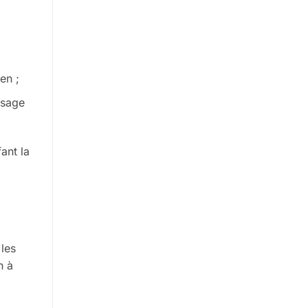
en ;
usage
fant la
 les
n à