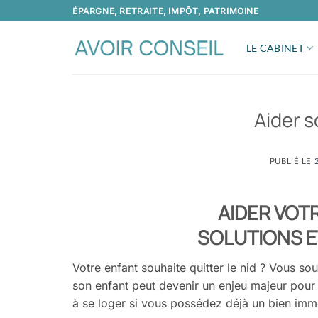
Passer
ÉPARGNE, RETRAITE, IMPÔT, PATRIMOINE
au
contenu
LE CABINET
Aider s
PUBLIÉ LE
AIDER VOT
SOLUTIONS E
Votre enfant souhaite quitter le nid
? Vous sou
son enfant peut devenir un enjeu majeur
pour 
à se
loger si vous possédez déjà un bien immo