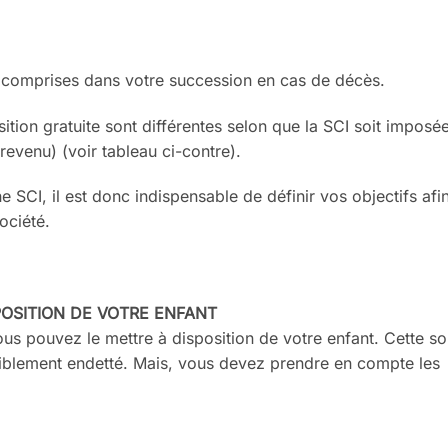
t comprises dans votre
succession en cas de décès.
ition gratuite sont diffé
rentes selon que la SCI soit imposé
 revenu)
(voir tableau
ci-contre).
e SCI, il est donc indis
pensable de définir vos objectifs afi
société.
POSITION DE
VOTRE ENFANT
ous pouvez le mettre à
disposition de votre enfant. Cette so
iblement endetté.
Mais, vous devez prendre en compte
les