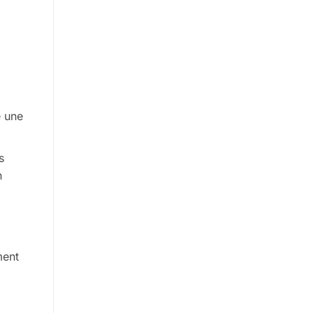
 une
s
n
ent