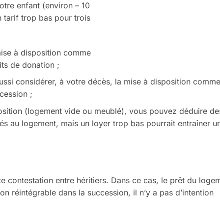
otre enfant (environ – 10
 tarif trop bas
pour trois
mise à disposition comme
ts de donation ;
aussi considérer, à
votre décès, la mise à disposition
comme
cession ;
osition (logement vide
ou meublé), vous pouvez déduire
de
liés au logement,
mais un loyer trop bas pourrait
entraîner u
te contestation entre
héritiers. Dans ce cas, le prêt du lo
gem
on réintégrable
dans la succession, il n’y a pas d’in
tention