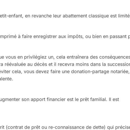
petit-enfant, en
revanche leur abattement
classique est limité
imprimé à faire enregis
trer aux impôts, ou bien en passant
ue vous en privilégiez un,
cela entraînera des conséquence
ra réévaluée au décès et
il recevra moins dans la successi
éviter cela, vous devez
faire une donation-partage notariée
lente.
augmenter son apport
financier
est le prêt familial. Il est
rit (contrat de prêt ou re-
connaissance de dette) qui précis